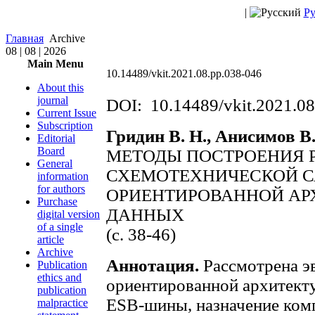
|
Ру
Главная
Archive
08 | 08 | 2026
Main Menu
10.14489/vkit.2021.08.pp.038-046
About this
journal
DOI: 10.14489/vkit.2021.08
Current Issue
Subscription
Гридин В. Н., Анисимов В.
Editorial
Board
МЕТОДЫ ПОСТРОЕНИЯ 
General
СХЕМОТЕХНИЧЕСКОЙ СА
information
for authors
ОРИЕНТИРОВАННОЙ АР
Purchase
ДАННЫХ
digital version
of a single
(с. 38-46)
article
Archive
Аннотация.
Рассмотрена э
Publication
ethics and
ориентированной архитект
publication
ESB-шины, назначение ком
malpractice