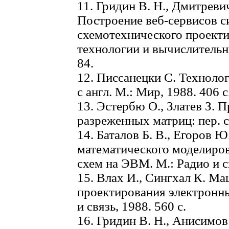
11. Гридин В. Н., Дмитревич
Построение веб-сервисов с
схемотехнического проект
технологии и вычислительны
84.
12. Писсанецки C. Техноло
с англ. М.: Мир, 1988. 406 с
13. Эстербю О., Златев З. 
разреженных матриц: пер. с 
14. Баталов Б. В., Егоров Ю.
математического моделиро
схем на ЭВМ. М.: Радио и св
15. Влах И., Сингхал К. М
проектирования электронных
и связь, 1988. 560 с.
16. Гридин В. Н., Анисимов