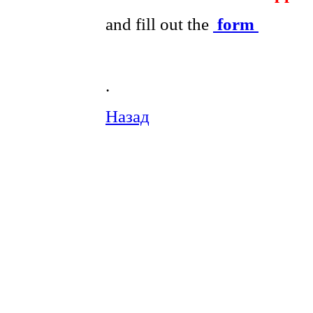
and fill out the
form
.
Назад