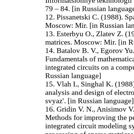
Informatsionnye tekhnologii i 
79 – 84. [in Russian languag
12. Pissanetski C. (1988). S
Moscow: Mir. [in Russian la
13. Esterbyu O., Zlatev Z. (1
matrices. Moscow: Mir. [in R
14. Batalov B. V., Egorov Yu.
Fundamentals of mathematica
integrated circuits on a comp
Russian language]
15. Vlah I., Singhal K. (198
analysis and design of electr
svyaz'. [in Russian language]
16. Gridin V. N., Anisimov V
Methods for improving the pe
integrated circuit modeling 