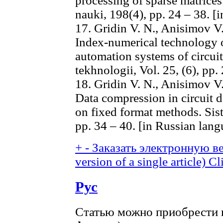
processing of sparse matrice
nauki, 198(4), pp. 24 – 38. [
17. Gridin V. N., Anisimov V
Index-numerical technology 
automation systems of circui
tekhnologii, Vol. 25, (6), pp.
18. Gridin V. N., Anisimov V
Data compression in circuit 
on fixed format methods. Sis
pp. 34 – 40. [in Russian lang
+
-
Заказать электронную ве
version of a single article)
Cl
Рус
Статью можно приобрести в