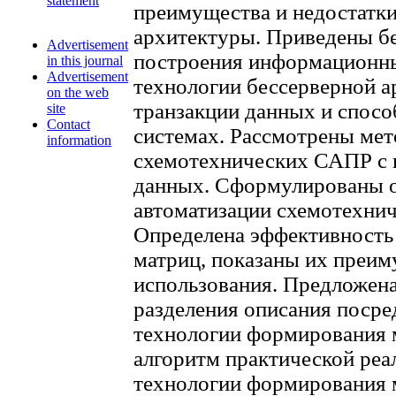
statement
преимущества и недостатк
архитектуры. Приведены б
Advertisement
построения информационны
in this journal
Advertisement
технологии бессерверной 
on the web
транзакции данных и спосо
site
Contact
системах. Рассмотрены ме
information
схемотехнических САПР с 
данных. Сформулированы о
автоматизации схемотехнич
Определена эффективность
матриц, показаны их преим
использования. Предложен
разделения описания посре
технологии формирования м
алгоритм практической реа
технологии формирования 