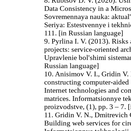
8. Rubtsov D. V. (2020). Usi
Data Consistency in a Micros
Sovremennaya nauka: aktual'n
Seriya: Estestvennye i tekhni
111. [in Russian language]
9. Pyrlina I. V. (2013). Risks
projects: service-oriented arc
Upravlenie bol'shimi sistemam
Russian language]
10. Anisimov V. I., Gridin V.
constructing computer-aided
Internet technologies and co
matrices. Informatsionnye tek
proizvodstve, (1), pp. 3 – 7.
11. Gridin V. N., Dmitrevich
Building web services for ci