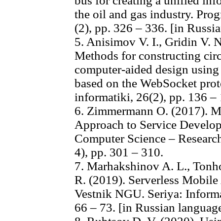
bus for creating a unified in
the oil and gas industry. Pr
(2), pp. 326 – 336. [in Russi
5. Anisimov V. I., Gridin V. N
Methods for constructing circ
computer-aided design using 
based on the WebSocket proto
informatiki, 26(2), pp. 136 –
6. Zimmermann O. (2017). Mi
Approach to Service Develo
Computer Science – Research
4), pp. 301 – 310.
7. Marhakshinov A. L., Tonh
R. (2019). Serverless Mobil
Vestnik NGU. Seriya: Informa
66 – 73. [in Russian languag