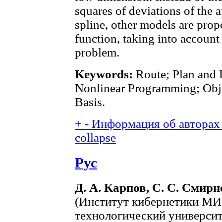
squares of deviations of the 
spline, other models are prop
function, taking into account 
problem.
Keywords:
Route; Plan and L
Nonlinear Programming; Obje
Basis.
+
-
Информация об авторах 
collapse
Рус
Д. А. Карпов, С. С. Смирн
(Институт кибернетики МИ
технологический университе