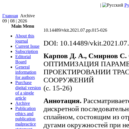
|
Ру
Главная
Archive
09 | 08 | 2026
Main Menu
10.14489/vkit.2021.07.pp.015-026
About this
journal
DOI: 10.14489/vkit.2021.07
Current Issue
Subscription
Карпов Д. А., Смирнов С. 
Editorial
Board
ОПТИМИЗАЦИЯ ПАРАМЕ
General
ПРОЕКТИРОВАНИИ ТРА
information
for authors
СООРУЖЕНИЙ
Purchase
(c. 15-26)
digital version
of a single
article
Аннотация.
Рассматривает
Archive
дискретной последовательн
Publication
ethics and
сплайном, состоящим из от
publication
дугами окружностей при не
malpractice