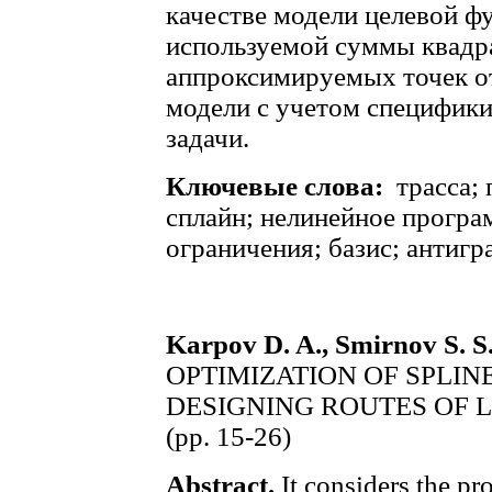
качестве модели целевой ф
используемой суммы квадр
аппроксимируемых точек о
модели с учетом специфики
задачи.
Ключевые слова:
трасса; 
сплайн; нелинейное програ
ограничения; базис; антигр
Karpov D. A., Smirnov S. S.
OPTIMIZATION OF SPLI
DESIGNING ROUTES OF 
(pp. 15-26)
Abstract.
It considers the pr