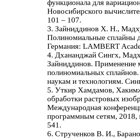
функционала для вариацион
Новосибирского вычислител
101 – 107.
3. Зайниддинов Х. Н., Мадх
Полиномиальные сплайны д
Германия: LAMBERT Academi
4. Дхананджай Сингх, Мад
Зайниддинов. Применение
полиномиальных сплайнов.
наукам и технологиям. Синга
5. Уткир Хамдамов, Хаким
обработки растровых изобр
Международная конференц
программным сетям, 2018, и
541.
6. Струченков В. И., Барано