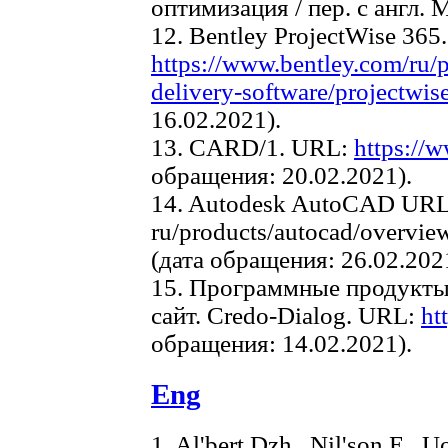
оптимизация / пер. с англ. M
12. Bentley ProjectWise 365.
https://www.bentley.com/ru/p
delivery-software/projectwis
16.02.2021).
13. CARD/1. URL:
https://
обращения: 20.02.2021).
14. Autodesk AutoCAD UR
ru/products/autocad/overv
(дата обращения: 26.02.202
15. Программные продукты
сайт. Credo-Dialog. URL:
ht
обращения: 14.02.2021).
Eng
1. Al'bert Dzh., Nil'son E., 