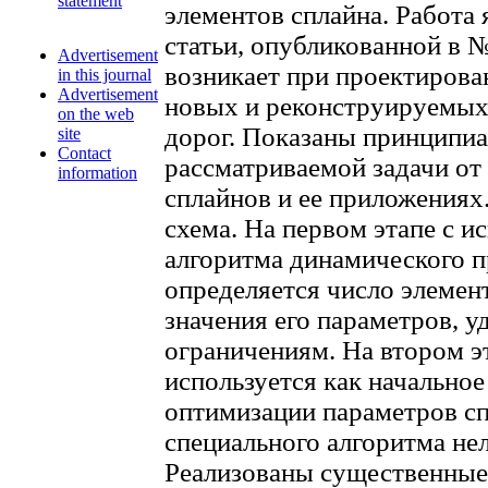
statement
элементов сплайна. Работа
статьи, опубликованной в №
Advertisement
возникает при проектирова
in this journal
Advertisement
новых и реконструируемых
on the web
дорог. Показаны принципи
site
Contact
рассматриваемой задачи от
information
сплайнов и ее приложениях
схема. На первом этапе с и
алгоритма динамического 
определяется число элемен
значения его параметров, 
ограничениям. На втором эт
используется как начально
оптимизации параметров с
специального алгоритма не
Реализованы существенные