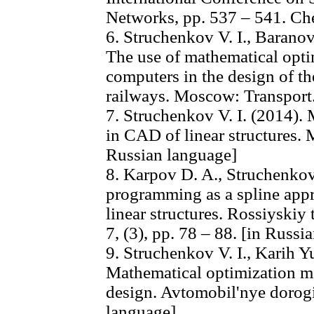
Networks, pp. 537 – 541. Ch
6. Struchenkov V. I., Barano
The use of mathematical opt
computers in the design of th
railways. Moscow: Transport.
7. Struchenkov V. I. (2014). 
in CAD of linear structures
Russian language]
8. Karpov D. A., Struchenkov
programming as a spline ap
linear structures. Rossiyskiy
7, (3), pp. 78 – 88. [in Russi
9. Struchenkov V. I., Karih Yu
Mathematical optimization m
design. Avtomobil'nye dorogi,
language]