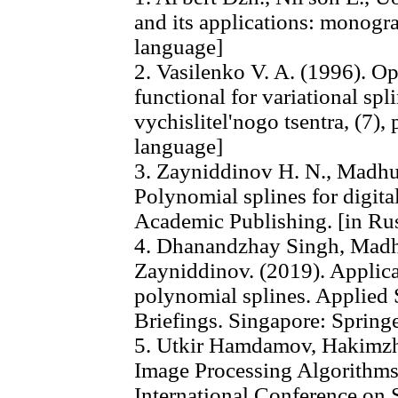
and its applications: monogr
language]
2. Vasilenko V. A. (1996). Op
functional for variational sp
vychislitel'nogo tsentra, (7),
language]
3. Zayniddinov H. N., Madhu
Polynomial splines for dig
Academic Publishing. [in Ru
4. Dhanandzhay Singh, Mad
Zayniddinov. (2019). Applica
polynomial splines. Applied
Briefings. Singapore: Springe
5. Utkir Hamdamov, Hakimzh
Image Processing Algorithms
International Conference on