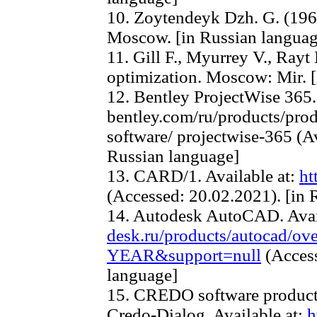
10. Zoytendeyk Dzh. G. (1963
Moscow. [in Russian languag
11. Gill F., Myurrey V., Rayt 
optimization. Moscow: Mir. [
12. Bentley ProjectWise 365.
bentley.com/ru/products/produ
software/ projectwise-365 (Av
Russian language]
13. CARD/1. Available at:
ht
(Accessed: 20.02.2021). [in 
14. Autodesk AutoCAD. Avai
desk.ru/products/autocad/ov
YEAR&support=null
(Access
language]
15. CREDO software products 
Credo-Dialog. Available at:
h