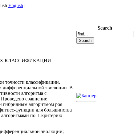
English
|
Search
АХ КЛАССИФИКАЦИИ
ки точности классификации.
 и дифференциальной эволюции. В
тивности алгоритма с
). Проведено сравнение
 и гибридным алгоритмом роя
 фитнес-функции для большинства
и алгоритмами по Т-критерию
м дифференциальной эволюции;