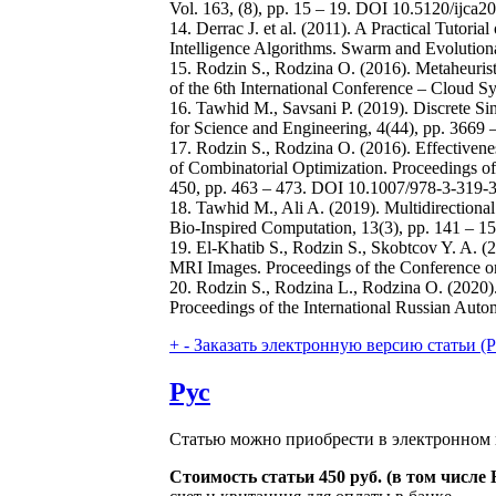
Vol. 163, (8), pp. 15 – 19. DOI 10.5120/ijca
14. Derrac J. et al. (2011). A Practical Tutor
Intelligence Algorithms. Swarm and Evolution
15. Rodzin S., Rodzina O. (2016). Metaheuri
of the 6th International Conference – Clou
16. Tawhid M., Savsani P. (2019). Discrete S
for Science and Engineering, 4(44), pp. 366
17. Rodzin S., Rodzina O. (2016). Effective
of Combinatorial Optimization. Proceedings of t
450, pp. 463 – 473. DOI 10.1007/978-3-319-
18. Tawhid M., Ali A. (2019). Multidirection
Bio-Inspired Computation, 13(3), pp. 141 –
19. El-Khatib S., Rodzin S., Skobtcov Y. A. 
MRI Images. Proceedings of the Conference 
20. Rodzin S., Rodzina L., Rodzina O. (2020)
Proceedings of the International Russian Auto
+
-
Заказать электронную версию статьи (Purch
Рус
Статью можно приобрести в электронном 
Стоимость статьи 450 руб. (в том числ