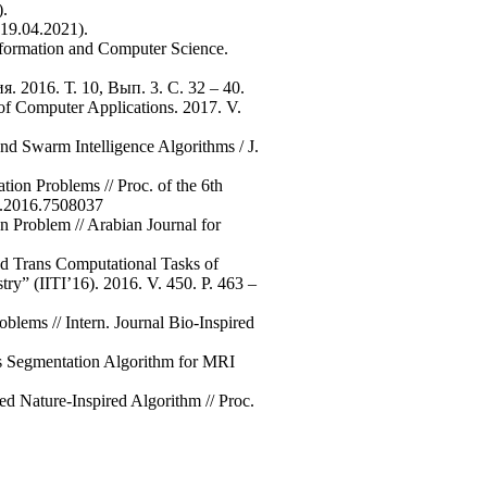
.
19.04.2021).
nformation and Computer Science.
2016. Т. 10, Вып. 3. С. 32 – 40.
l of Computer Applications. 2017. V.
and Swarm Intelligence Algorithms / J.
on Problems // Proc. of the 6th
E.2016.7508037
 Problem // Arabian Journal for
d Trans Computational Tasks of
stry” (IITI’16). 2016. V. 450. P. 463 –
lems // Intern. Journal Bio-Inspired
ns Segmentation Algorithm for MRI
d Nature-Inspired Algorithm // Proc.