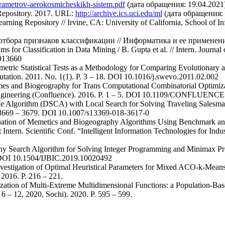
parametrov-aerokosmicheskikh-sistem.pdf
(дата обращения: 19.04.2021)
Repository. 2017. URL:
http://archive.ics.uci.edu/ml
(дата обращения: 
ing Repository // Irvine, CA: University of California, School of I
тбора признаков классификации // Информатика и ее применения. 
s for Classification in Data Mining / B. Gupta et al. // Intern. Journa
7913660
metric Statistical Tests as a Methodology for Comparing Evolutionary 
utation. 2011. No. 1(1). Р. 3 – 18. DOI 10.1016/j.swevo.2011.02.002
es and Biogeography for Trans Computational Combinatorial Optimizati
 Engineering (Confluence). 2016. P. 1 – 5. DOI 10.1109/CONFLUENC
ne Algorithm (DSCA) with Local Search for Solving Traveling Salesman
. 3669 – 3679. DOI 10.1007/s13369-018-3617-0
luation of Memetics and Biogeography Algorithms Using Benchmark an
t Intern. Scientific Conf. “Intelligent Information Technologies for Indu
ny Search Algorithm for Solving Integer Programming and Minimax Prob
. DOI 10.1504/IJBIC.2019.10020492
Investigation of Optimal Heuristical Parameters for Mixed ACO-k-Mea
2016. P. 216 – 221.
zation of Multi-Extreme Multidimensional Functions: a Population-Base
 6 – 12, 2020, Sochi). 2020. P. 595 – 599.