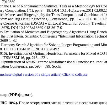
2017913660
ial on the Use of Nonparametric Statistical Tests as a Methodology for
ary Computation, 1(1), pp. 3 – 18. DOI 10.1016/j.swevo.2011.02.0022
stics Memes and Biogeography for Trans Computational Combinatorial 
d System and Big Data Engineering (Confluence), pp. 1 – 5. DOI 1
ine-Cosine Algorithm (DSCA) with Local Search for Solving Traveling
9 – 3679. DOI 10.1007/s13369-018-3617-0
ness Evaluation of Memetics and Biogeography Algorithms Using Benc
he First Intern. Scientific Conference “Intelligent Information Technolo
33609-1_42
al Harmony Search Algorithm for Solving Integer Programming and Mini
 158. DOI 10.1504/IJBIC.2019.10020492
(2016). Investigation of Optimal Heuristical Parameters for Mixed AC
on ITSMSSM’16, pp. 216 – 221.
. Optimization of Multi-Extreme Multidimensional Functions: a Popula
mation Conference, pp. 595 – 599. Sochi.
ase digital version of a single article)
Click to collapse
виде (
PDF формат
).
е НДС 18%).
После оформления заказа, в течение нескольких дней