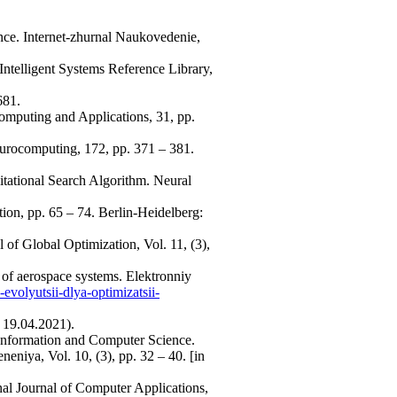
ence. Internet-zhurnal Naukovedenie,
ntelligent Systems Reference Library,
681.
omputing and Applications, 31, pp.
urocomputing, 172, pp. 371 – 381.
itational Search Algorithm. Neural
ion, pp. 65 – 74. Berlin-Heidelberg:
l of Global Optimization, Vol. 11, (3),
s of aerospace systems. Elektronniy
evolyutsii-dlya-optimizatsii-
 19.04.2021).
 Information and Computer Science.
eneniya, Vol. 10, (3), pp. 32 – 40. [in
onal Journal of Computer Applications,