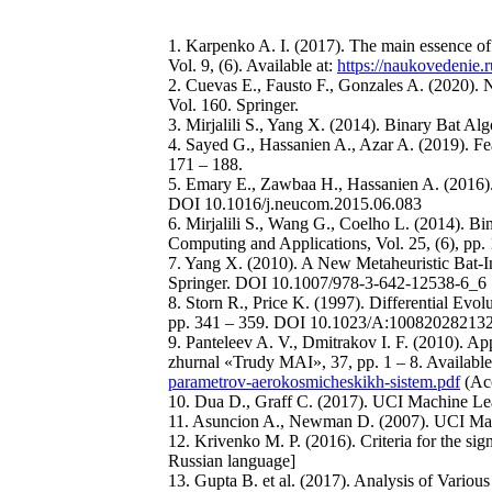
1. Karpenko A. I. (2017). The main essence of
Vol. 9, (6). Available at:
https://naukovedenie.
2. Cuevas E., Fausto F., Gonzales A. (2020).
Vol. 160. Springer.
3. Mirjalili S., Yang X. (2014). Binary Bat Al
4. Sayed G., Hassanien A., Azar A. (2019). F
171 – 188.
5. Emary E., Zawbaa H., Hassanien A. (2016).
DOI 10.1016/j.neucom.2015.06.083
6. Mirjalili S., Wang G., Coelho L. (2014). B
Computing and Applications, Vol. 25, (6), p
7. Yang X. (2010). A New Metaheuristic Bat-In
Springer. DOI 10.1007/978-3-642-12538-6_6
8. Storn R., Price K. (1997). Differential Evol
pp. 341 – 359. DOI 10.1023/A:10082028213
9. Panteleev A. V., Dmitrakov I. F. (2010). App
zhurnal «Trudy MAI», 37, pp. 1 – 8. Available
parametrov-aerokosmicheskikh-sistem.pdf
(Acc
10. Dua D., Graff C. (2017). UCI Machine Lea
11. Asuncion A., Newman D. (2007). UCI Machi
12. Krivenko M. P. (2016). Criteria for the signi
Russian language]
13. Gupta B. et al. (2017). Analysis of Variou