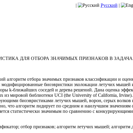
|
Русский
|
СТИКА ДЛЯ ОТБОРА ЗНАЧИМЫХ ПРИЗНАКОВ В ЗАДАЧ
й алгоритм отбора значимых признаков классификации и оцен
ся модифицированные биоэвристики эхолокации летучих мышей
оры k-ближайших соседей и дерева решений. Дана оценка эффек
з мировой библиотеки UCI (the University of California, Irvine
рующими биоэвристиками летучих мышей, ворон, серых волков
ено, что алгоритм лидирует по средним и наилучшим значениям
ляется статистически значимым по сравнению с конкурирующим
ификатор; отбор признаков; алгоритм летучих мышей; алгорит