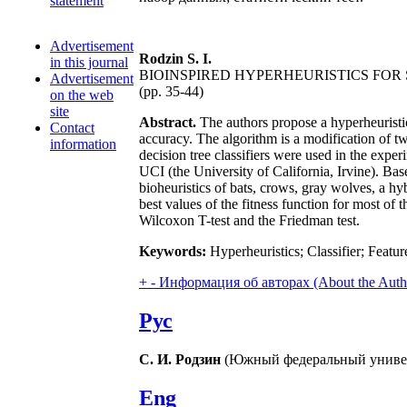
statement
Advertisement
Rodzin S. I.
in this journal
BIOINSPIRED HYPERHEURISTICS FOR 
Advertisement
(pp. 35-44)
on the web
site
Abstract.
The authors propose a hyperheuristic 
Contact
accuracy. The algorithm is a modification of t
information
decision tree classifiers were used in the exper
UCI (the University of California, Irvine). Ba
bioheuristics of bats, crows, gray wolves, a hy
best values of the fitness function for most of 
Wilcoxon T-test and the Friedman test.
Keywords:
Hyperheuristics; Classifier; Feature
+
-
Информация об авторах (About the Auth
Рус
С. И. Родзин
(Южный федеральный универси
Eng