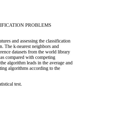
SIFICATION PROBLEMS
tures and assessing the classification
on. The k-nearest neighbors and
erence datasets from the world library
m was compared with competing
 the algorithm leads in the average and
eting algorithms according to the
istical test.