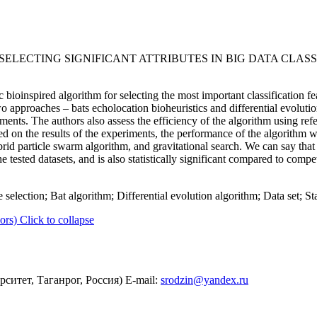
SELECTING SIGNIFICANT ATTRIBUTES IN BIG DATA CLAS
bioinspired algorithm for selecting the most important classification fea
wo approaches – bats echolocation bioheuristics and differential evoluti
iments. The authors also assess the efficiency of the algorithm using ref
sed on the results of the experiments, the performance of the algorith
brid particle swarm algorithm, and gravitational search. We can say that
the tested datasets, and is also statistically significant compared to comp
 selection; Bat algorithm; Differential evolution algorithm; Data set; Stat
ors)
Click to collapse
тет, Таганрог, Россия) E-mail:
srodzin@yandex.ru