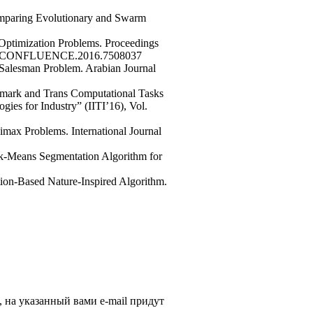
 Comparing Evolutionary and Swarm
Optimization Problems. Proceedings
0.1109/CONFLUENCE.2016.7508037
 Salesman Problem. Arabian Journal
hmark and Trans Computational Tasks
gies for Industry” (IITI’16), Vol.
max Problems. International Journal
O-k-Means Segmentation Algorithm for
tion-Based Nature-Inspired Algorithm.
, на указанный вами e-mail придут