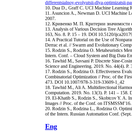
differentsialnoy-evolyutsii-dlya-optimizatsii-
10. Dua D., Graff C. UCI Machine Learning 
11. Asuncion A., Newman D. UCI Machine Learn
2007.
12. Кривенко М. П. Критерии значимости о
13. Analysis of Various Decision Tree Algorithm
163, No. 8. Р. 15 – 19. DOI 10.5120/ijca201
14. A Practical Tutorial on the Use of Nonpara
Derrac et al. // Swarm and Evolutionary Comp
15. Rodzin S., Rodzina O. Metaheuristics Mem
Intern. Conf. – Cloud System and Big Data
16. Tawhid M., Savsani P. Discrete Sine-Cosi
Science and Engineering. 2019. No. 44(4). Р
17. Rodzin S., Rodzina O. Effectiveness Eva
Combinatorial Optimization // Proc. of the Firs
473. DOI 10.1007/978-3-319-33609-1_42
18. Tawhid M., Ali A. Multidirectional Harmo
Computation. 2019. No. 13(3). Р. 141 – 158
19. El-Khatib S., Rodzin S., Skobtcov Y. A. 
Images // Proc. of the Conf. on ITSMSSM’16. 
20. Rodzin S., Rodzina L., Rodzina O. Optimi
of the Intern. Russian Automation Conf. (Sept.
Eng