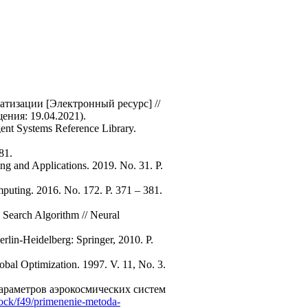
тизации [Электронный ресурс] //
ения: 19.04.2021).
gent Systems Reference Library.
81.
ng and Applications. 2019. No. 31. Р.
puting. 2016. No. 172. Р. 371 – 381.
 Search Algorithm // Neural
rlin-Heidelberg: Springer, 2010. P.
lobal Optimization. 1997. V. 11, No. 3.
араметров аэрокосмических систем
block/f49/primenenie-metoda-