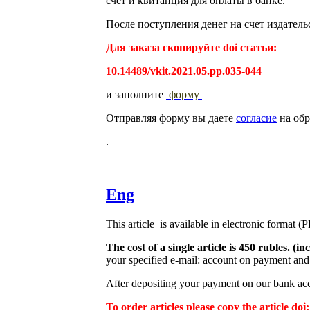
счет и квитанция для оплаты в банке.
После поступления денег на счет издатель
Для заказа скопируйте doi статьи:
10.14489/vkit.2021.05.pp.035-044
и заполните
форму
Отправляя форму вы даете
согласие
на обр
.
Eng
This article is available in electronic format (
The cost of a single article is 450 rubles. 
your specified e-mail: account on payment and 
After depositing your payment on our bank acco
To order articles please copy the article doi: