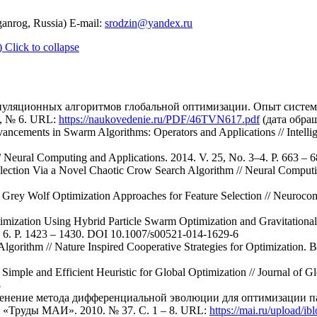
ganrog, Russia) E-mail:
srodzin@yandex.ru
)
Click to collapse
пуляционных алгоритмов глобальной оптимизации. Опыт система
9, № 6. URL:
https://naukovedenie.ru/PDF/46TVN617.pdf
(дата обращ
ancements in Swarm Algorithms: Operators and Applications // Intelli
// Neural Computing and Applications. 2014. V. 25, No. 3–4. P. 663 – 6
election Via a Novel Chaotic Crow Search Algorithm // Neural Computi
Grey Wolf Optimization Approaches for Feature Selection // Neurocom
timization Using Hybrid Particle Swarm Optimization and Gravitational
. 6. Р. 1423 – 1430. DOI 10.1007/s00521-014-1629-6
gorithm // Nature Inspired Cooperative Strategies for Optimization. Be
a Simple and Efficient Heuristic for Global Optimization // Journal of G
8
именение метода дифференциальной эволюции для оптимизации п
л «Труды МАИ». 2010. № 37. С. 1 – 8. URL:
https://mai.ru/upload/i