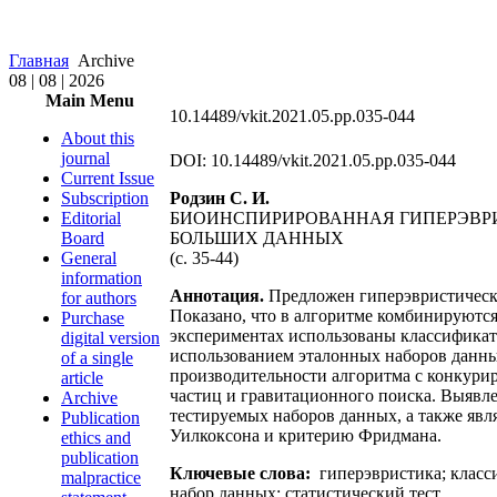
Главная
Archive
08 | 08 | 2026
Main Menu
10.14489/vkit.2021.05.pp.035-044
About this
journal
DOI: 10.14489/vkit.2021.05.pp.035-044
Current Issue
Subscription
Родзин С. И.
Editorial
БИОИНСПИРИРОВАННАЯ ГИПЕРЭВРИ
Board
БОЛЬШИХ ДАННЫХ
General
(c. 35-44)
information
Аннотация.
Предложен гиперэвристически
for authors
Показано, что в алгоритме комбинируют
Purchase
экспериментах использованы классификат
digital version
использованием эталонных наборов данных и
of a single
производительности алгоритма с конкури
article
частиц и гравитационного поиска. Выявл
Archive
тестируемых наборов данных, а также яв
Publication
Уилкоксона и критерию Фридмана.
ethics and
publication
Ключевые слова:
гиперэвристика; класс
malpractice
набор данных; статистический тест.