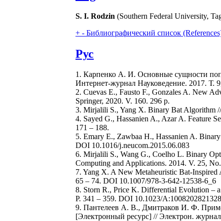
S. I. Rodzin
(Southern Federal University, Ta
+
-
Библиографический список (References
Рус
1. Карпенко А. И. Основные сущности по
Интернет-журнал Науковедение. 2017. Т. 
2. Cuevas E., Fausto F., Gonzales A. New Adv
Springer, 2020. V. 160. 296 p.
3. Mirjalili S., Yang X. Binary Bat Algorithm 
4. Sayed G., Hassanien A., Azar A. Feature S
171 – 188.
5. Emary E., Zawbaa H., Hassanien A. Binary 
DOI 10.1016/j.neucom.2015.06.083
6. Mirjalili S., Wang G., Coelho L. Binary Op
Computing and Applications. 2014. V. 25, No
7. Yang X. A New Metaheuristic Bat-Inspired Al
65 – 74. DOI 10.1007/978-3-642-12538-6_6
8. Storn R., Price K. Differential Evolution – 
Р. 341 – 359. DOI 10.1023/A:100820282132
9. Пантелеев А. В., Дмитраков И. Ф. Пр
[Электронный ресурс] // Электрон. журна