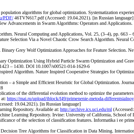
 population algorithms for global optimization. Systematization experi
ru/PDF/
46TVN617.pdf (Accessed: 19.04.2021). [in Russian language]
 New Advancements in Swarm Algorithms: Operators and Applications. I
gorithm. Neural Computing and Applications, Vol. 25, (3–4), pp. 663 – 
eature Selection Via a Novel Chaotic Crow Search Algorithm. Neural C
 Binary Grey Wolf Optimization Approaches for Feature Selection. Ne
inary Optimization Using Hybrid Particle Swarm Optimization and Grav
p. 1423 – 1430. DOI 10.1007/s00521-014-1629-6
spired Algorithm. Nature Inspired Cooperative Strategies for Optimizat
ution – a Simple and Efficient Heuristic for Global Optimization. Journa
28
lication of the differential evolution method to optimize the parameter
 at:
https://mai.ru/upload/iblock/f49/primenenie-metoda-differentsialnoy-
essed: 19.04.2021). [in Russian language]
rning Repository. Available at:
http://archive.ics.uci.edu/ml
(Accessed:
ne Learning Repository. Irvine: University of California, School of
ficance of the selection of classification features. Informatika i ee prim
s Decision Tree Algorithms for Classification in Data Mining. Internati