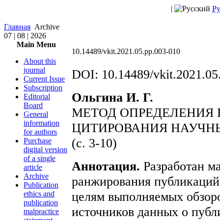
|
Ру
Главная
Archive
07 | 08 | 2026
Main Menu
10.14489/vkit.2021.05.pp.003-010
About this
journal
DOI: 10.14489/vkit.2021.05
Current Issue
Subscription
Ольгина И. Г.
Editorial
Board
МЕТОД ОПРЕДЕЛЕНИЯ 
General
information
ЦИТИРОВАНИЯ НАУЧН
for authors
(c. 3-10)
Purchase
digital version
of a single
Аннотация.
Разработан ма
article
Archive
ранжирования публикаций 
Publication
целям выполняемых обзоро
ethics and
publication
источников данных о публ
malpractice