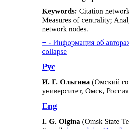
Keywords:
Сitation network
Measures of centrality; Anal
network nodes.
+
-
Информация об авторах 
collapse
Рус
И. Г. Ольгина
(Омский го
университет, Омск, Россия
Eng
I. G. Olgina
(Omsk State Tec