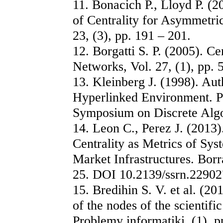
11. Bonacich P., Lloyd P. (
of Centrality for Asymmetric
23, (3), pр. 191 – 201.
12. Borgatti S. P. (2005). C
Networks, Vol. 27, (1), pp. 
13. Kleinberg J. (1998). Aut
Hyperlinked Environment.
Symposium on Discrete Alg
14. Leon C., Perez J. (2013)
Centrality as Metrics of Sys
Market Infrastructures. Bor
25. DOI 10.2139/ssrn.22902
15. Bredihin S. V. et al. (20
of the nodes of the scientific
Problemy informatiki, (1), p