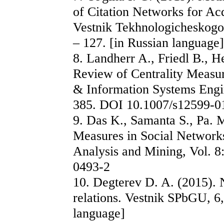
of Citation Networks for Acq
Vestnik Tekhnologicheskogo u
– 127. [in Russian language]
8. Landherr A., Friedl B., H
Review of Centrality Measur
& Information Systems Engin
385. DOI 10.1007/s12599-0
9. Das K., Samanta S., Pa. M
Measures in Social Networks
Analysis and Mining, Vol. 
0493-2
10. Degterev D. A. (2015). N
relations. Vestnik SPbGU, 6,
language]