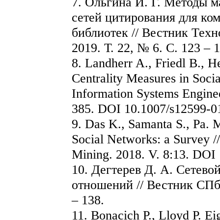
7. Ольгина И. Г. Методы 
сетей цитирования для ко
библиотек // Вестник Техн
2019. Т. 22, № 6. С. 123 – 
8. Landherr A., Friedl B., 
Centrality Measures in Soci
Information Systems Engineer
385. DOI 10.1007/s12599-0
9. Das K., Samanta S., Pa. 
Social Networks: a Survey /
Mining. 2018. V. 8:13. DOI
10. Дегтерев Д. А. Сетев
отношений // Вестник СПбГ
– 138.
11. Bonacich P., Lloyd P. E