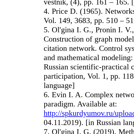
vestnik, (4), pp. 161 – 165.
4. Price D. (1965). Networks
Vol. 149, 3683, pp. 510 – 51
5. Ol'gina I. G., Pronin I. 
Construction of graph models
citation network. Control sy
and mathematical modeling: c
Russian scientific-practical 
participation, Vol. 1, pp. 1
language]
6. Evin I. A. Complex networ
paradigm. Available at:
http://spkurdyumov.ru/uploa
04.11.2019). [in Russian la
7. Ol'gina I. G. (2019). Me