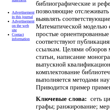
statement
библиографические и рефе
позволяющие отслеживать
Advertisement
in this journal
выявлять соответствующие
Advertisement
Математической моделью 
on the web
site
простые ориентированные
Contact
information
соответствуют публикация
ссылкам. Целями обзоров 
статьи, написание моногр
выпускной квалификацион
комплектование библиотеч
выполняется методами наук
Приводится пример примен
Ключевые слова:
сеть ц
графы; ранжирование; мер