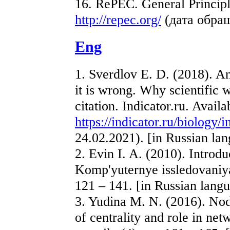
16. RePEC. General Princi
http://repec.org/
(дата обращ
Eng
1. Sverdlov E. D. (2018). An
it is wrong. Why scientific 
citation. Indicator.ru. Availa
https://indicator.ru/biology/
24.02.2021). [in Russian la
2. Evin I. A. (2010). Introd
Komp'yuternye issledovaniya 
121 – 141. [in Russian lang
3. Yudina M. N. (2016). Nod
of centrality and role in n