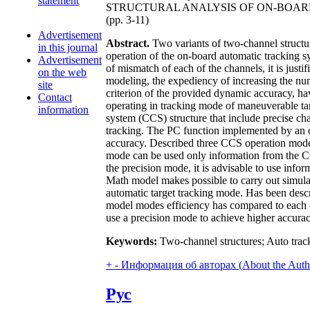
statement
STRUCTURAL ANALYSIS OF ON-BOA
(pp. 3-11)
Advertisement
Abstract.
Two variants of two-channel structur
in this journal
operation of the on-board automatic tracking sy
Advertisement
of mismatch of each of the channels, it is just
on the web
modeling, the expediency of increasing the num
site
criterion of the provided dynamic accuracy, ha
Contact
operating in tracking mode of maneuverable tar
information
system (CCS) structure that include precise ch
tracking. The PC function implemented by an o
accuracy. Described three CCS operation modes 
mode can be used only information from the 
the precision mode, it is advisable to use in
Math model makes possible to carry out simulat
automatic target tracking mode. Has been descri
model modes efficiency has compared to each 
use a precision mode to achieve higher accuracy
Keywords:
Two-channel structures; Auto track
+
-
Информация об авторах (About the Auth
Рус