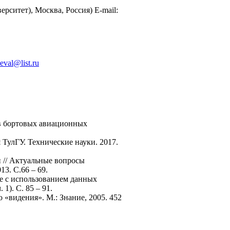
ситет), Москва, Россия) E-mail:
eval@list.ru
ов бортовых авиационных
 ТулГУ. Технические науки. 2017.
и // Актуальные вопросы
13. С.66 – 69.
ве с использованием данных
1). С. 85 – 91.
«видения». М.: Знание, 2005. 452