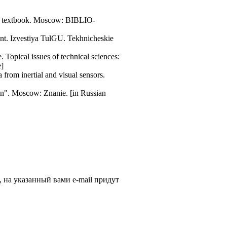
ems: textbook. Moscow: BIBLIO-
ument. Izvestiya TulGU. Tekhnicheskie
 Topical issues of technical sciences:
e]
 from inertial and visual sensors.
ion". Moscow: Znanie. [in Russian
, на указанный вами e-mail придут