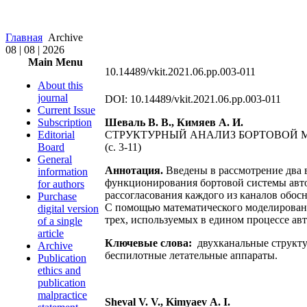
Главная
Archive
08 | 08 | 2026
Main Menu
10.14489/vkit.2021.06.pp.003-011
About this
journal
DOI: 10.14489/vkit.2021.06.pp.003-011
Current Issue
Subscription
Шеваль В. В., Кимяев А. И.
Editorial
СТРУКТУРНЫЙ АНАЛИЗ БОРТОВОЙ
Board
(с. 3-11)
General
Аннотация.
Введены в рассмотрение два 
information
функционирования бортовой системы авто
for authors
рассогласования каждого из каналов обос
Purchase
С помощью математического моделировани
digital version
трех, используемых в едином процессе а
of a single
article
Ключевые слова:
двухканальные структу
Archive
беспилотные летательные аппараты.
Publication
ethics and
publication
malpractice
Sheval V. V., Kimyaev А. I.