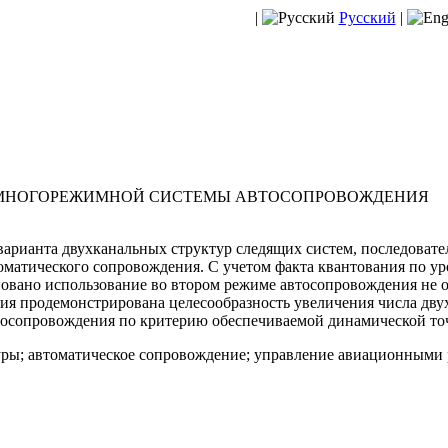
|
Русский
|
 МНОГОРЕЖИМНОЙ СИСТЕМЫ АВТОСОПРОВОЖДЕНИЯ
варианта двухканальных структур следящих систем, последовате
матического сопровождения. С учетом факта квантования по ур
новано использование во втором режиме автосопровождения не о
я продемонстрирована целесообразность увеличения числа двух
втосопровождения по критерию обеспечиваемой динамической то
ры; автоматическое сопровождение; управление авиационными 