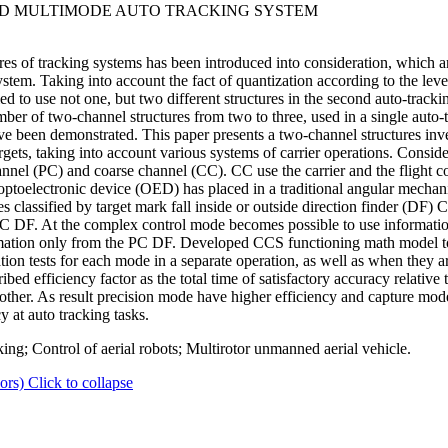
RD MULTIMODE AUTO TRACKING SYSTEM
es of tracking systems has been introduced into consideration, which a
stem. Taking into account the fact of quantization according to the leve
ified to use not one, but two different structures in the second auto-tra
ber of two-channel structures from two to three, used in a single auto-
ve been demonstrated. This paper presents a two-channel structures inve
gets, taking into account various systems of carrier operations. Consi
annel (PC) and coarse channel (CC). CC use the carrier and the flight 
ptoelectronic device (OED) has placed in a traditional angular mechan
classified by target mark fall inside or outside direction finder (DF) C
CC DF. At the complex control mode becomes possible to use informa
formation only from the PC DF. Developed CCS functioning math model t
ion tests for each mode in a separate operation, as well as when they ar
bed efficiency factor as the total time of satisfactory accuracy relative
other. As result precision mode have higher efficiency and capture m
 at auto tracking tasks.
ing; Control of aerial robots; Multirotor unmanned aerial vehicle.
ors)
Click to collapse