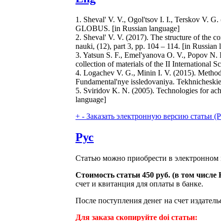
1. Sheval' V. V., Ogol'tsov I. I., Terskov V. 
GLOBUS. [in Russian language]
2. Sheval' V. V. (2017). The structure of the c
nauki, (12), part 3, pp. 104 – 114. [in Russian
3. Yatsun S. F., Emel'yanova O. V., Popov N. I.
collection of materials of the II International
4. Logachev V. G., Minin I. V. (2015). Method o
Fundamental'nye issledovaniya. Tekhnicheskie n
5. Sviridov K. N. (2005). Technologies for ach
language]
+
-
Заказать электронную версию статьи (Purch
Рус
Статью можно приобрести в электронном 
Стоимость статьи 450 руб. (в том числ
счет и квитанция для оплаты в банке.
После поступления денег на счет издатель
Для заказа скопируйте doi статьи: