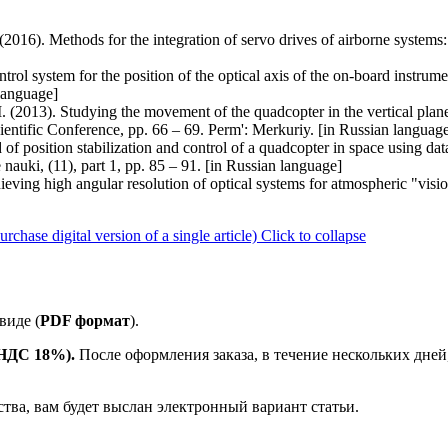
G. (2016). Methods for the integration of servo drives of airborne syst
ontrol system for the position of the optical axis of the on-board instr
 language]
 (2013). Studying the movement of the quadcopter in the vertical plane.
 Scientific Conference, pp. 66 – 69. Perm': Merkuriy. [in Russian languag
f position stabilization and control of a quadcopter in space using data
auki, (11), part 1, pp. 85 – 91. [in Russian language]
ieving high angular resolution of optical systems for atmospheric "vis
ase digital version of a single article)
Click to collapse
виде (
PDF формат
).
е НДС 18%).
После оформления заказа, в течение нескольких дней
ства, вам будет выслан электронный вариант статьи.