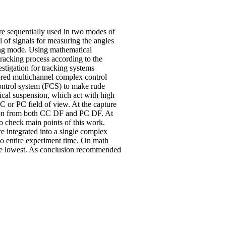
re sequentially used in two modes of
l of signals for measuring the angles
cking mode. Using mathematical
tracking process according to the
stigation for tracking systems
dered multichannel complex control
control system (FCS) to make rude
ical suspension, which act with high
C or PC field of view. At the capture
tion from both CC DF and PC DF. At
o check main points of this work.
e integrated into a single complex
 to entire experiment time. On math
ode lowest. As conclusion recommended