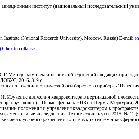
авиационный институт (национальный исследовательский универ
 Institute (National Research University), Moscow, Russia) E-mail:
sh
)
Click to collapse
в В. Г. Методы комплексирования объединений следящих привод
ЛОБУС, 2016. 319 с.
ения положением оптической оси бортового прибора // Известия
Н. И. Изучение движения квадрокоптера в вертикальной плоскост
ар. науч. конф. (г. Пермь, февраль 2013 г.). Пермь: Меркурий, 20
билизации положения и управления квадрокоптером в пространст
ндаментальные исследования. Технические науки. 2015. № 11 (ч. 
 высокого углового разрешения оптических систем атмосферного 