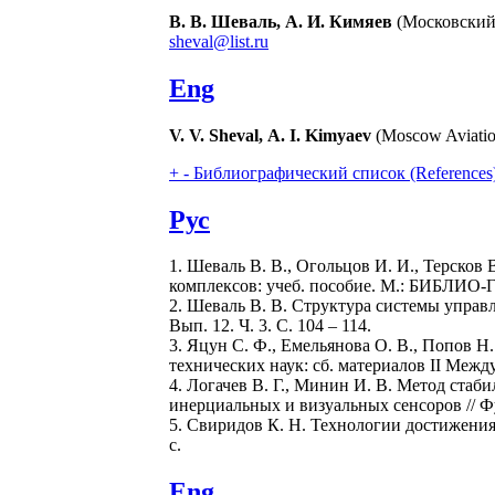
В. В. Шеваль, А. И. Кимяев
(Московский 
sheval@list.ru
Eng
V. V. Sheval, А. I. Kimyaev
(Moscow Aviation
+
-
Библиографический список (References
Рус
1. Шеваль В. В., Огольцов И. И., Терско
комплексов: учеб. пособие. М.: БИБЛИО-Г
2. Шеваль В. В. Структура системы управл
Вып. 12. Ч. 3. С. 104 – 114.
3. Яцун С. Ф., Емельянова О. В., Попов 
технических наук: cб. материалов II Междун
4. Логачев В. Г., Минин И. В. Метод ста
инерциальных и визуальных сенсоров // Фу
5. Свиридов К. Н. Технологии достижения
с.
Eng