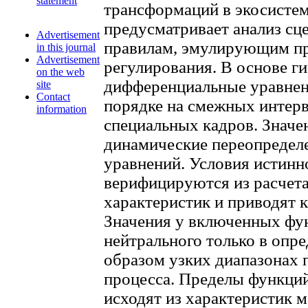
statement
трансформаций в экосисте
предусматривает анализ сц
Advertisement
правилам, эмулирующим пр
in this journal
Advertisement
регулирования. В основе г
on the web
дифференциальные уравнен
site
Contact
порядке на смежных интерв
information
специальных кадров. Значе
динамические переопределе
уравнений. Условия истинн
верифицируются из расчет
характеристик и приводят 
Значения y включенных фу
нейтрального только в опр
образом узких диапазонах 
процесса. Пределы функций
исходят из характеристик 