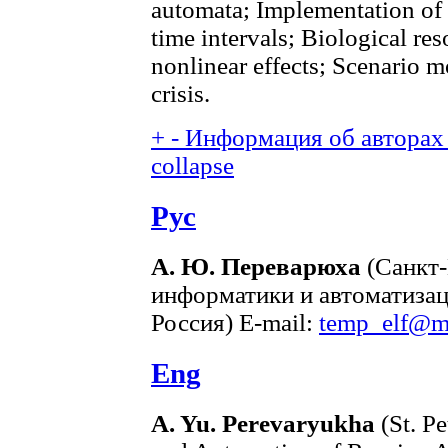
automata; Implementation of 
time intervals; Biological r
nonlinear effects; Scenario m
crisis.
+
-
Информация об авторах 
collapse
Рус
А. Ю. Переварюха
(Санкт-
информатики и автоматизац
Россия) E-mail:
temp_elf@ma
Eng
A. Yu. Perevaryukha
(St. Pe