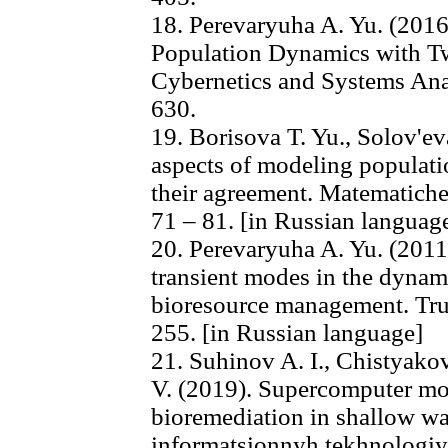
18. Perevaryuha A. Yu. (201
Population Dynamics with Tw
Cybernetics and Systems Analy
630.
19. Borisova T. Yu., Solov'ev
aspects of modeling populatio
their agreement. Matematiches
71 – 81. [in Russian languag
20. Perevaryuha A. Yu. (2011
transient modes in the dynam
bioresource management. Tru
255. [in Russian language]
21. Suhinov A. I., Chistyakov 
V. (2019). Supercomputer mod
bioremediation in shallow wa
informatsionnyh tekhnologiy, 