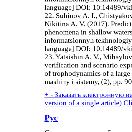
language] DOI: 10.14489/vk
22. Suhinov A. I., Chistyakov
Nikitina A. V. (2017). Predic
phenomena in shallow waters
informatsionnyh tekhnologiy, 
language] DOI: 10.14489/vk
23. Yatsishin A. V., Mihaylo
verification and scenario ex
of trophodynamics of a large
mashiny i sistemy, (2), pp. 9
+
-
Заказать электронную ве
version of a single article)
Cl
Рус