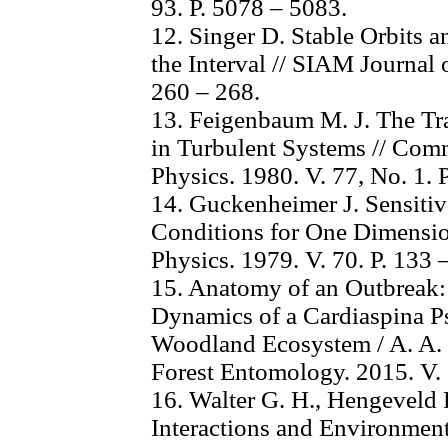
93. P. 5078 – 5083.
12. Singer D. Stable Orbits a
the Interval // SIAM Journal 
260 – 268.
13. Feigenbaum M. J. The Tra
in Turbulent Systems // Com
Physics. 1980. V. 77, No. 1. P
14. Guckenheimer J. Sensitiv
Conditions for One Dimensi
Physics. 1979. V. 70. P. 133 
15. Anatomy of an Outbreak:
Dynamics of a Cardiaspina P
Woodland Ecosystem / A. A. G.
Forest Entomology. 2015. V. 
16. Walter G. H., Hengeveld
Interactions and Environmen