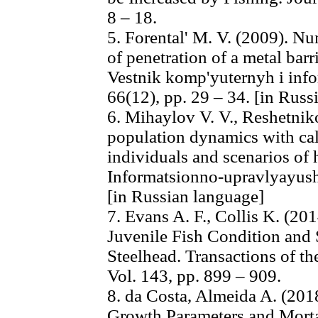
8 – 18.
5. Forental' M. V. (2009). Nu
of penetration of a metal barr
Vestnik komp'yuternyh i inf
66(12), pp. 29 – 34. [in Russ
6. Mihaylov V. V., Reshetnik
population dynamics with cal
individuals and scenarios of 
Informatsionno-upravlyayushc
[in Russian language]
7. Evans A. F., Collis K. (20
Juvenile Fish Condition and 
Steelhead. Transactions of th
Vol. 143, pp. 899 – 909.
8. da Costa, Almeida A. (201
Growth Parameters and Mortal