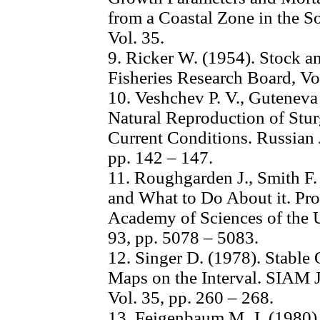
from a Coastal Zone in the So
Vol. 35.
9. Ricker W. (1954). Stock an
Fisheries Research Board, Vol
10. Veshchev P. V., Guteneva 
Natural Reproduction of Stu
Current Conditions. Russian J
pp. 142 – 147.
11. Roughgarden J., Smith F.
and What to Do About it. Pro
Academy of Sciences of the U
93, pp. 5078 – 5083.
12. Singer D. (1978). Stable 
Maps on the Interval. SIAM 
Vol. 35, pp. 260 – 268.
13. Feigenbaum M. J. (1980).