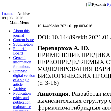
|
Ру
Главная
Archive
09 | 08 | 2026
Main Menu
10.14489/vkit.2021.01.pp.003-016
About this
journal
DOI: 10.14489/vkit.2021.01
Current Issue
Subscription
Переварюха А. Ю.
Editorial
Board
ПРИМЕНЕНИЕ ПРЕДИКА
General
ПЕРЕОПРЕДЕЛЯЕМЫХ С
information
for authors
МОДЕЛИРОВАНИЯ ВАРИ
Purchase
БИОЛОГИЧЕСКИХ ПРОЦ
digital version
of a single
(с. 3-16)
article
Archive
Аннотация.
Разработан ме
Publication
ethics and
вычислительных структур 
publication
формализма гибридных авт
malpractice