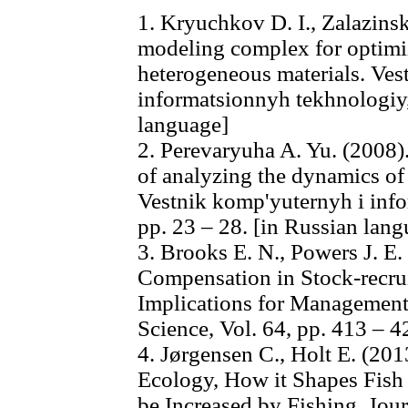
1. Kryuchkov D. I., Zalazins
modeling complex for optimiz
heterogeneous materials. Ves
informatsionnyh tekhnologiy, 
language]
2. Perevaryuha A. Yu. (2008)
of analyzing the dynamics of
Vestnik komp'yuternyh i info
pp. 23 – 28. [in Russian lang
3. Brooks E. N., Powers J. E.
Compensation in Stock-recrui
Implications for Management
Science, Vol. 64, pp. 413 – 4
4. Jørgensen C., Holt E. (2013
Ecology, How it Shapes Fish 
be Increased by Fishing. Jour