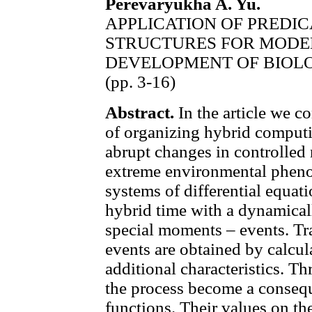
Perevaryukha A. Yu.
APPLICATION OF PREDI
STRUCTURES FOR MODEL
DEVELOPMENT OF BIOL
(pp. 3-16)
Abstract.
In the article we c
of organizing hybrid computi
abrupt changes in controlled
extreme environmental phen
systems of differential equati
hybrid time with a dynamicall
special moments – events. Tr
events are obtained by calcul
additional characteristics. Th
the process become a conseque
functions. Their values on the