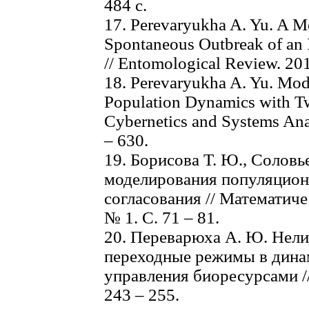
484 c.
17. Perevaryukha A. Yu. A M
Spontaneous Outbreak of an 
// Entomological Review. 2015
18. Perevaryukha A. Yu. Mod
Population Dynamics with Tw
Cybernetics and Systems Anal
– 630.
19. Борисова Т. Ю., Солов
моделирования популяцион
согласования // Математич
№ 1. С. 71 – 81.
20. Переварюха А. Ю. Нел
переходные режимы в дина
управления биоресурсами /
243 – 255.