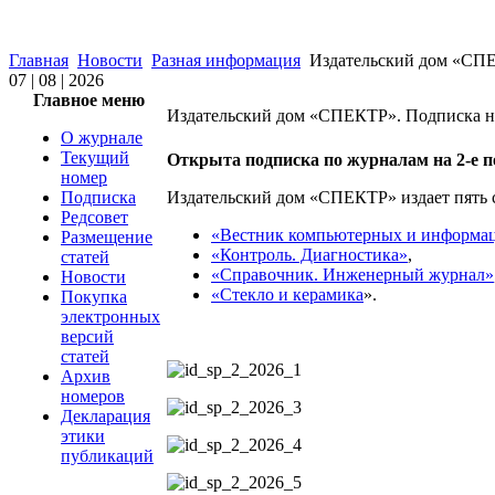
Главная
Новости
Разная информация
Издательский дом «СПЕ
07 | 08 | 2026
Главное меню
Издательский дом «СПЕКТР». Подписка 
О журнале
Текущий
Открыта подписка по журналам на 2-е по
номер
Подписка
Издательский дом «СПЕКТР» издает пять
Редсовет
«Вестник компьютерных и информа
Размещение
«Контроль. Диагностика»
,
статей
«Справочник. Инженерный журнал»
Новости
«Стекло и керамика
».
Покупка
электронных
версий
статей
Архив
номеров
Декларация
этики
публикаций