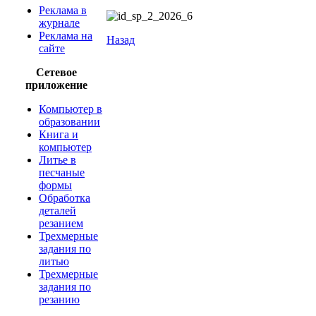
Реклама в
журнале
Реклама на
Назад
сайте
​
Сетевое
приложение
Компьютер в
образовании
Книга и
компьютер
Литье в
песчаные
формы
Обработка
деталей
резанием
Трехмерные
задания по
литью
Трехмерные
задания по
резанию