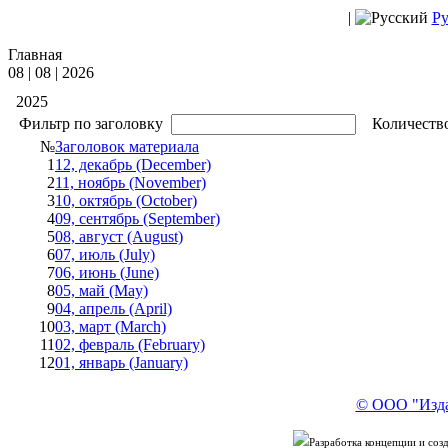
|
Ру
Главная
08 | 08 | 2026
2025
Фильтр по заголовку
Количество
№
Заголовок материала
1
12, декабрь (December)
2
11, ноябрь (November)
3
10, октябрь (October)
4
09, сентябрь (September)
5
08, август (August)
6
07, июль (July)
7
06, июнь (June)
8
05, май (May)
9
04, апрель (April)
10
03, март (March)
11
02, февраль (February)
12
01, январь (January)
© ООО "Изда
Разработка концепции и со