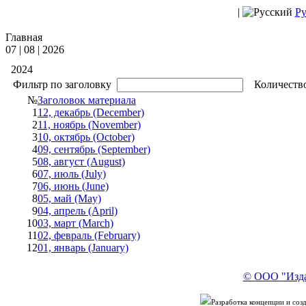
|
Ру
Главная
07 | 08 | 2026
2024
Фильтр по заголовку
Количество
№
Заголовок материала
1
12, декабрь (December)
2
11, ноябрь (November)
3
10, октябрь (October)
4
09, сентябрь (September)
5
08, август (August)
6
07, июль (July)
7
06, июнь (June)
8
05, май (May)
9
04, апрель (April)
10
03, март (March)
11
02, февраль (February)
12
01, январь (January)
© ООО "Изда
Разработка концепции и со