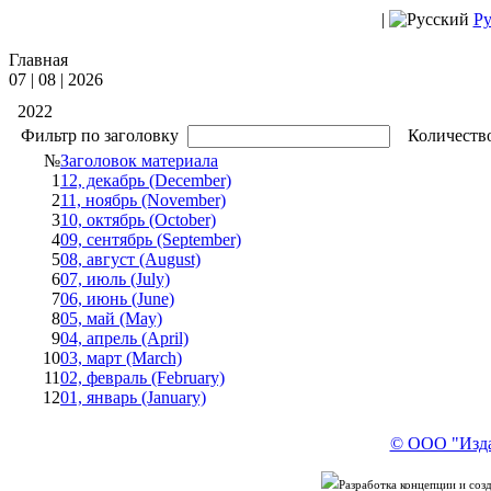
|
Ру
Главная
07 | 08 | 2026
2022
Фильтр по заголовку
Количество
№
Заголовок материала
1
12, декабрь (December)
2
11, ноябрь (November)
3
10, октябрь (October)
4
09, сентябрь (September)
5
08, август (August)
6
07, июль (July)
7
06, июнь (June)
8
05, май (May)
9
04, апрель (April)
10
03, март (March)
11
02, февраль (February)
12
01, январь (January)
© ООО "Изда
Разработка концепции и со